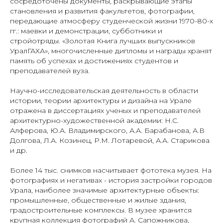
сосредоточены документы, раскрывающие этапы
становления и развития факультетов, фотографии,
передающие атмосферу студенческой жизни 1970-80-х
гг.: маевки и демонстрации, субботники и
стройотряды. «Золотая Книга лучших выпускников
УралГАХА», многочисленные дипломы и награды хранят
память об успехах и достижениях студентов и
преподавателей вуза.
Научно-исследовательская деятельность в области
истории, теории архитектуры и дизайна на Урале
отражена в диссертациях ученых и преподавателей
архитектурно-художественной академии: Н.С.
Алферова, Ю.А. Владимирского, А.А. Барабанова, А.В
Долгова, Л.А. Козинец, Р.М. Лотаревой, А.А. Старикова
и др.
Более 14 тыс. снимков насчитывает фототека музея. На
фотографиях и негативах - история застройки городов
Урала, наиболее значимые архитектурные объекты:
промышленные, общественные и жилые здания,
градостроительные комплексы. В музее хранится
крупная коллекция фотографий А. Сапожникова,