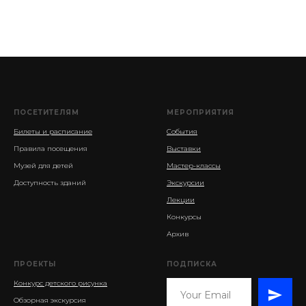
ПОСЕТИТЕЛЯМ
МЕРОПРИЯТИЯ
Билеты и расписание
События
Правила посещения
Выставки
Музей для детей
Мастер-классы
Доступность зданий
Экскурсии
Лекции
Конкурсы
Архив
ПРОЕКТЫ
ПОДПИСКА
Конкурс детского рисунка
Обзорная экскурсия