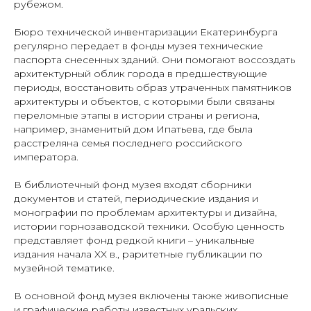
рубежом.
Бюро технической инвентаризации Екатеринбурга
регулярно передает в фонды музея технические
паспорта снесенных зданий. Они помогают воссоздать
архитектурный облик города в предшествующие
периоды, восстановить образ утраченных памятников
архитектуры и объектов, с которыми были связаны
переломные этапы в истории страны и региона,
например, знаменитый дом Ипатьева, где была
расстреляна семья последнего российского
императора.
В библиотечный фонд музея входят сборники
документов и статей, периодические издания и
монографии по проблемам архитектуры и дизайна,
истории горнозаводской техники. Особую ценность
представляет фонд редкой книги – уникальные
издания начала XX в., раритетные публикации по
музейной тематике.
В основной фонд музея включены также живописные
и графические работы известных уральских